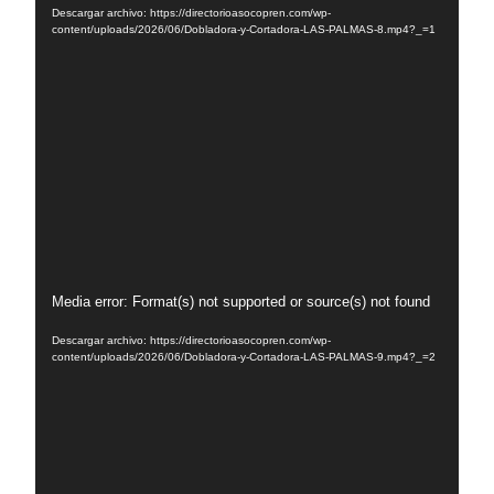
Descargar archivo: https://directorioasocopren.com/wp-
vídeo
content/uploads/2026/06/Dobladora-y-Cortadora-LAS-PALMAS-8.mp4?_=1
Reproductor
Media error: Format(s) not supported or source(s) not found
de
Descargar archivo: https://directorioasocopren.com/wp-
vídeo
content/uploads/2026/06/Dobladora-y-Cortadora-LAS-PALMAS-9.mp4?_=2