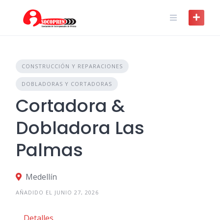
Skip
to
content
CONSTRUCCIÓN Y REPARACIONES
DOBLADORAS Y CORTADORAS
Cortadora &
Dobladora Las
Palmas
Medellín
AÑADIDO EL JUNIO 27, 2026
Detalles