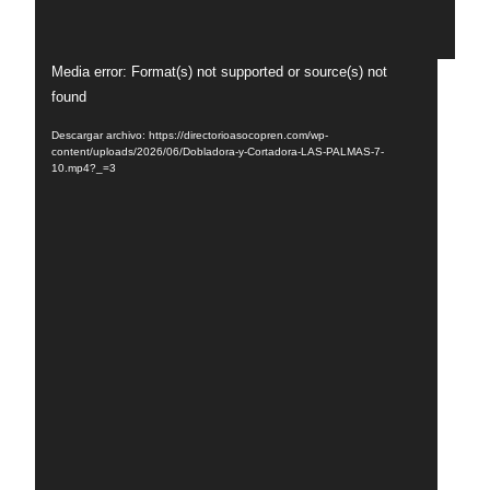
Reproductor
Media error: Format(s) not supported or source(s) not
de
found
vídeo
Descargar archivo: https://directorioasocopren.com/wp-
content/uploads/2026/06/Dobladora-y-Cortadora-LAS-PALMAS-7-
10.mp4?_=3