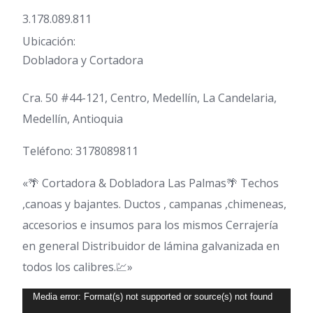
3.178.089.811
Ubicación:
Dobladora y Cortadora
Cra. 50 #44-121, Centro, Medellín, La Candelaria,
Medellín, Antioquia
Teléfono:
3178089811
«🌴 Cortadora & Dobladora Las Palmas🌴 Techos
,canoas y bajantes. Ductos , campanas ,chimeneas,
accesorios e insumos para los mismos Cerrajería
en general Distribuidor de lámina galvanizada en
todos los calibres.💹»
Reproductor
Media error: Format(s) not supported or source(s) not found
de