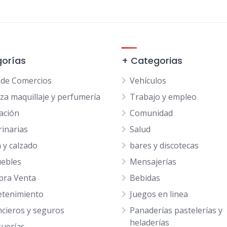
orías
+ Categorias
 de Comercios
Vehículos
eza maquillaje y perfumería
Trabajo y empleo
ación
Comunidad
rinarias
Salud
 y calzado
bares y discotecas
ebles
Mensajerías
ra Venta
Bebidas
etenimiento
Juegos en linea
ncieros y seguros
Panaderías pastelerías y
heladerías
uerías