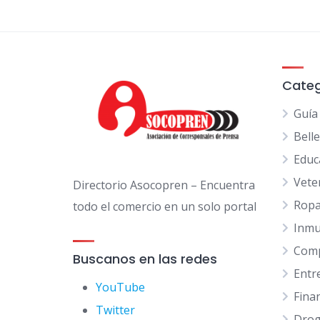
Categ
Guía
Bell
Educ
Vete
Directorio Asocopren – Encuentra
Ropa
todo el comercio en un solo portal
Inmu
Comp
Buscanos en las redes
Entr
YouTube
Fina
Twitter
Drog