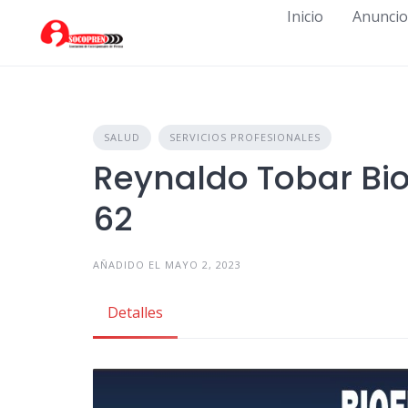
Skip
Inicio
Anuncio
to
content
SALUD
SERVICIOS PROFESIONALES
Reynaldo Tobar Bio
62
AÑADIDO EL MAYO 2, 2023
Detalles