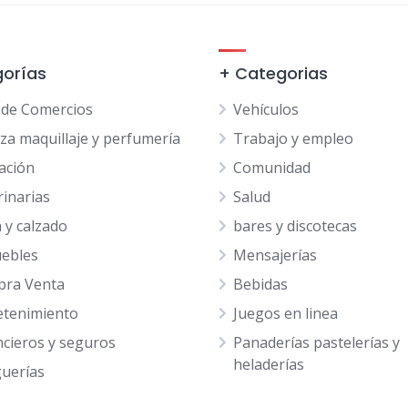
orías
+ Categorias
 de Comercios
Vehículos
eza maquillaje y perfumería
Trabajo y empleo
ación
Comunidad
rinarias
Salud
 y calzado
bares y discotecas
ebles
Mensajerías
ra Venta
Bebidas
etenimiento
Juegos en linea
ncieros y seguros
Panaderías pastelerías y
heladerías
uerías