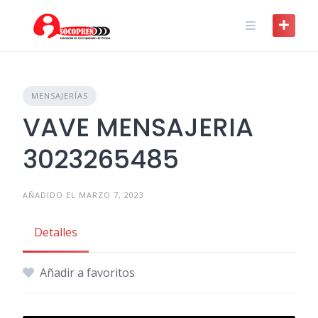
Skip
to
content
MENSAJERÍAS
VAVE MENSAJERIA
3023265485
AÑADIDO EL MARZO 7, 2023
Detalles
Añadir a favoritos