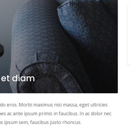
 et diam
odo eros. Morbi maximus nisi massa, eget ultricies
s ac ante ipsum primis in faucibus. In ac dolor nec
tus ipsum sem, faucibus justo rhoncus.